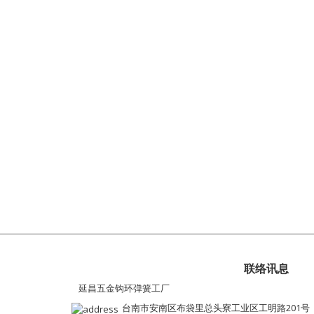
联络讯息
延昌五金钩环弹簧工厂
台南市安南区布袋里总头寮工业区工明路201号