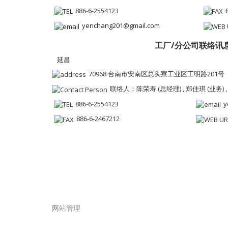
886-6-2554123
yenchang201@gmail.com
工厂/分公司联络讯
延昌
70968 台南市安南区总头寮工业区工明路201号
联络人：陈荣寿 (总经理) , 郑佳琪 (业务) ,
886-6-2554123
y
886-6-2467212
网站管理