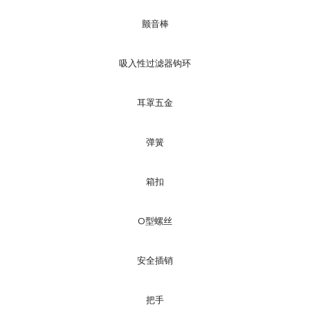
颤音棒
吸入性过滤器钩环
耳罩五金
弹簧
箱扣
O型螺丝
安全插销
把手