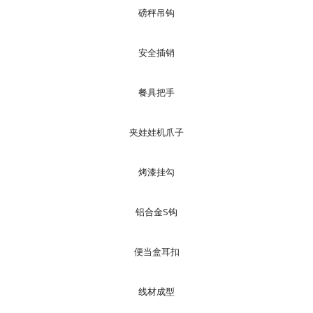
磅秤吊钩
安全插销
餐具把手
夹娃娃机爪子
烤漆挂勾
铝合金S钩
便当盒耳扣
线材成型