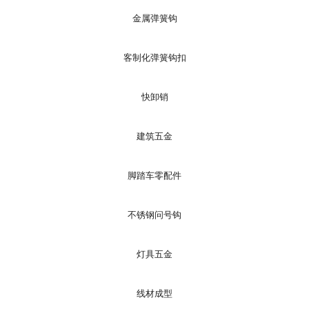
金属弹簧钩
客制化弹簧钩扣
快卸销
建筑五金
脚踏车零配件
不锈钢问号钩
灯具五金
线材成型