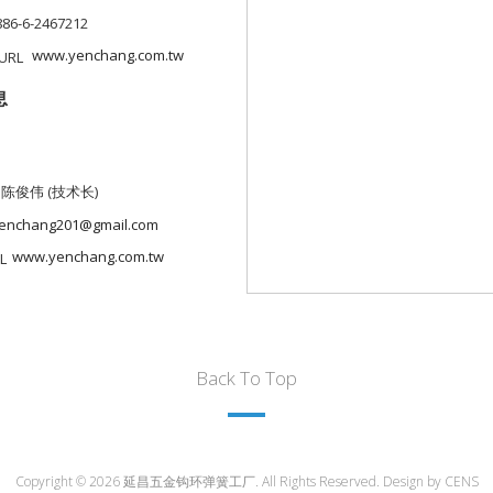
886-6-2467212
www.yenchang.com.tw
息
 陈俊伟 (技术长)
enchang201@gmail.com
www.yenchang.com.tw
Back To Top
Copyright © 2026 延昌五金钩环弹簧工厂. All Rights Reserved. Design by
CENS