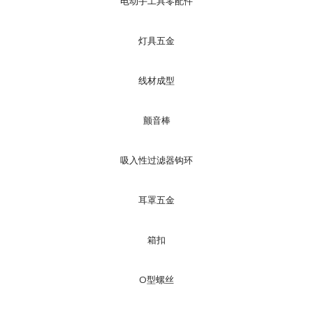
电动手工具零配件
灯具五金
线材成型
颤音棒
吸入性过滤器钩环
耳罩五金
箱扣
O型螺丝