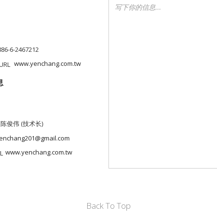
886-6-2467212
www.yenchang.com.tw
息
 陈俊伟 (技术长)
enchang201@gmail.com
www.yenchang.com.tw
Back To Top