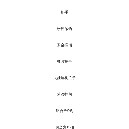
把手
磅秤吊钩
安全插销
餐具把手
夹娃娃机爪子
烤漆挂勾
铝合金S钩
便当盒耳扣