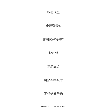
线材成型
金属弹簧钩
客制化弹簧钩扣
快卸销
建筑五金
脚踏车零配件
不锈钢问号钩