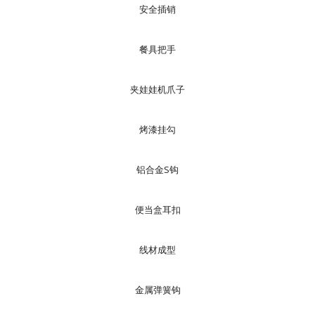
安全插销
餐具把手
夹娃娃机爪子
烤漆挂勾
铝合金S钩
便当盒耳扣
线材成型
金属弹簧钩