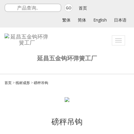
首页
GO
繁体
简体
English
日本语
Toggle
navigati
延昌五金钩环弹簧工厂
首页
>
线材成形
>
磅秤吊钩
磅秤吊钩