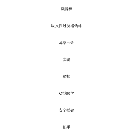
颤音棒
吸入性过滤器钩环
耳罩五金
弹簧
箱扣
O型螺丝
安全插销
把手