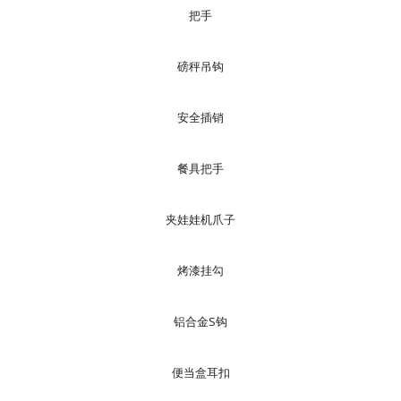
把手
磅秤吊钩
安全插销
餐具把手
夹娃娃机爪子
烤漆挂勾
铝合金S钩
便当盒耳扣