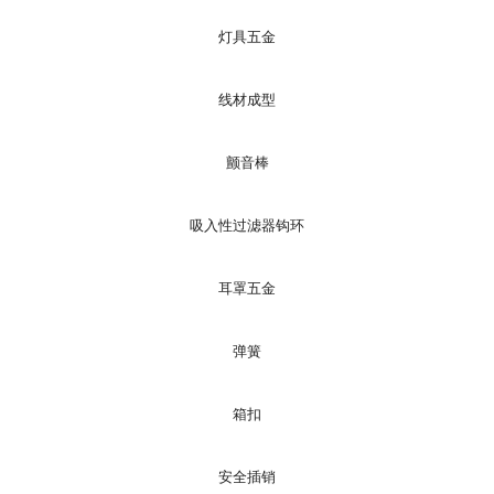
灯具五金
线材成型
颤音棒
吸入性过滤器钩环
耳罩五金
弹簧
箱扣
安全插销