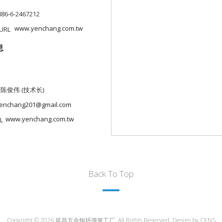
886-6-2467212
www.yenchang.com.tw
息
 陈俊伟 (技术长)
enchang201@gmail.com
www.yenchang.com.tw
Back To Top
Copyright © 2026 延昌五金钩环弹簧工厂. All Rights Reserved. Design by
CENS