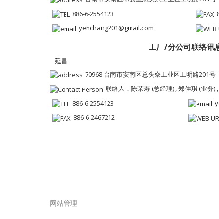
886-6-2554123
yenchang201@gmail.com
工厂/分公司联络讯
延昌
70968 台南市安南区总头寮工业区工明路201号
联络人：陈荣寿 (总经理) , 郑佳琪 (业务) ,
886-6-2554123
y
886-6-2467212
网站管理