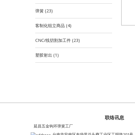
弹簧 (23)
客制化组立商品 (4)
CNC/线切割加工件 (23)
塑胶射出 (1)
联络讯息
延昌五金钩环弹簧工厂
台南市安南区布袋里总头寮工业区工明路201号