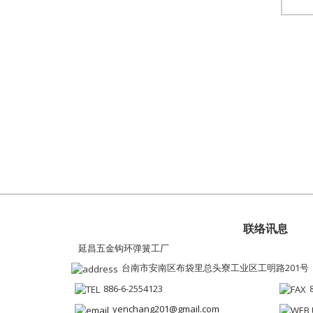
联络讯息
延昌五金钩环弹簧工厂
台南市安南区布袋里总头寮工业区工明路201号
886-6-2554123
yenchang201@gmail.com