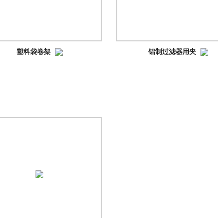
塑料袋卷架
铝制过滤器用夹