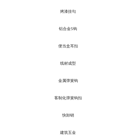
烤漆挂勾
铝合金S钩
便当盒耳扣
线材成型
金属弹簧钩
客制化弹簧钩扣
快卸销
建筑五金