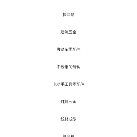
快卸销
建筑五金
脚踏车零配件
不锈钢问号钩
电动手工具零配件
灯具五金
线材成型
颤音棒