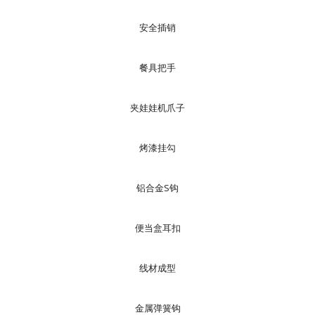
安全插销
餐具把手
夹娃娃机爪子
烤漆挂勾
铝合金S钩
便当盒耳扣
线材成型
金属弹簧钩