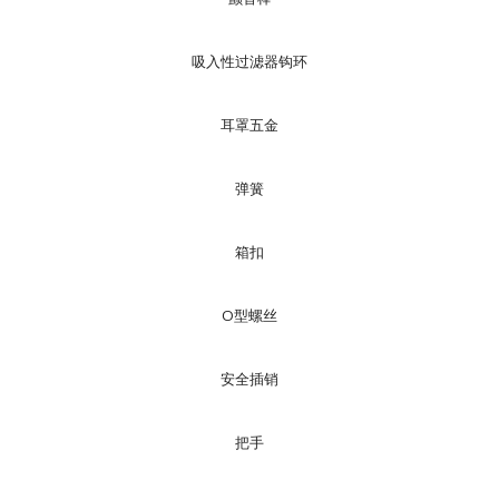
吸入性过滤器钩环
耳罩五金
弹簧
箱扣
O型螺丝
安全插销
把手