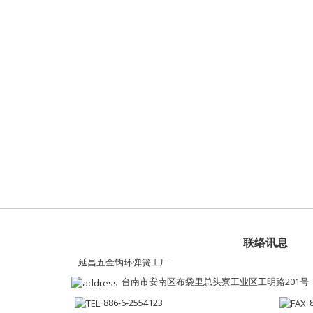
联络讯息
延昌五金钩环弹簧工厂
台南市安南区布袋里总头寮工业区工明路201号
886-6-2554123