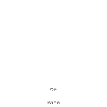
把手
磅秤吊钩