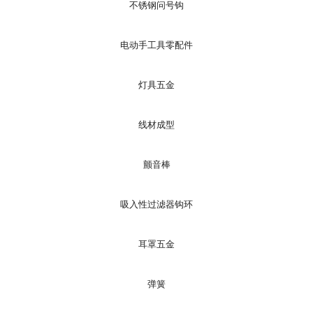
不锈钢问号钩
电动手工具零配件
灯具五金
线材成型
颤音棒
吸入性过滤器钩环
耳罩五金
弹簧