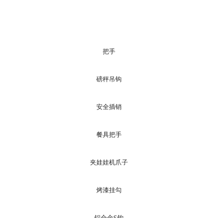
把手
磅秤吊钩
安全插销
餐具把手
夹娃娃机爪子
烤漆挂勾
铝合金S钩