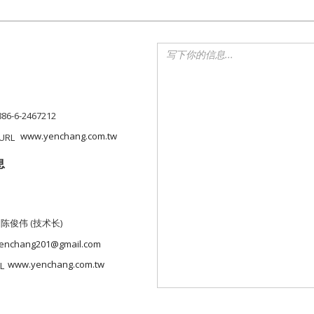
886-6-2467212
www.yenchang.com.tw
息
 陈俊伟 (技术长)
enchang201@gmail.com
www.yenchang.com.tw