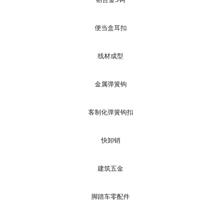
便当盒耳扣
线材成型
金属弹簧钩
客制化弹簧钩扣
快卸销
建筑五金
脚踏车零配件