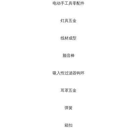
电动手工具零配件
灯具五金
线材成型
颤音棒
吸入性过滤器钩环
耳罩五金
弹簧
箱扣