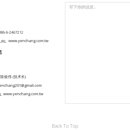
886-6-2467212
www.yenchang.com.tw
息
 陈俊伟 (技术长)
enchang201@gmail.com
www.yenchang.com.tw
Back To Top