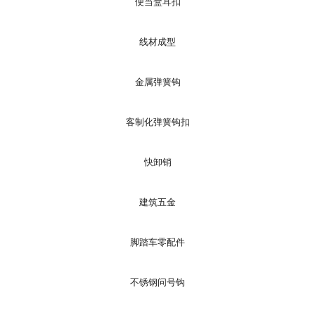
便当盒耳扣
线材成型
金属弹簧钩
客制化弹簧钩扣
快卸销
建筑五金
脚踏车零配件
不锈钢问号钩