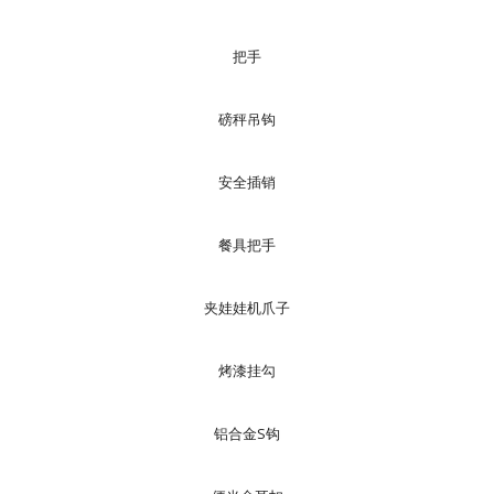
把手
磅秤吊钩
安全插销
餐具把手
夹娃娃机爪子
烤漆挂勾
铝合金S钩