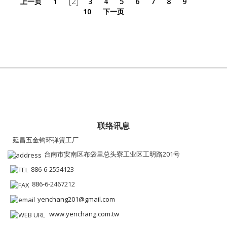
[2]
上一页
1
3
4
5
6
7
8
9
10
下一页
联络讯息
延昌五金钩环弹簧工厂
台南市安南区布袋里总头寮工业区工明路201号
886-6-2554123
886-6-2467212
yenchang201@gmail.com
www.yenchang.com.tw