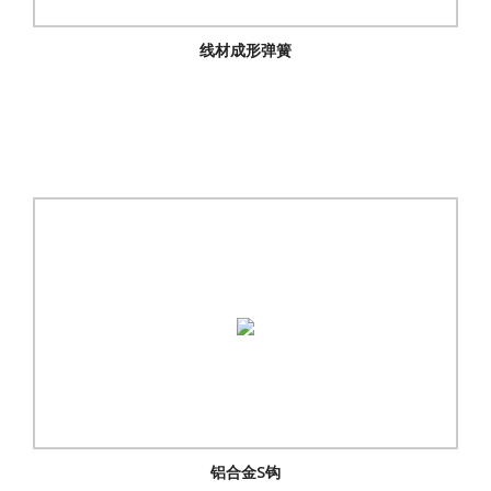
线材成形弹簧
铝合金S钩