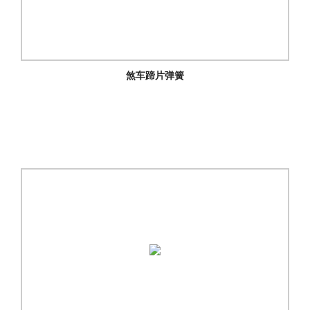
煞车蹄片弹簧