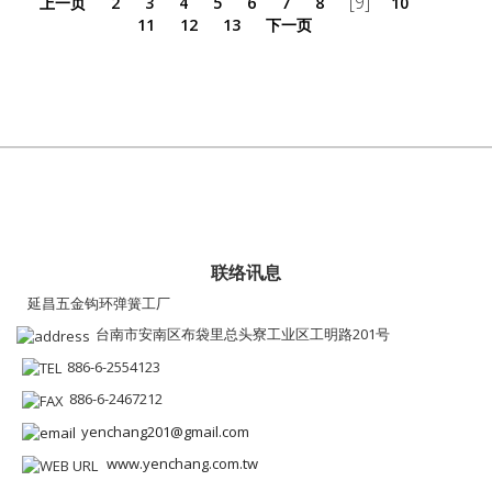
[9]
上一页
2
3
4
5
6
7
8
10
11
12
13
下一页
联络讯息
延昌五金钩环弹簧工厂
台南市安南区布袋里总头寮工业区工明路201号
886-6-2554123
886-6-2467212
yenchang201@gmail.com
www.yenchang.com.tw