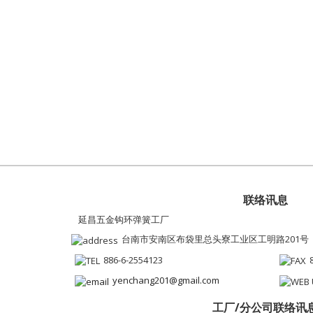
联络讯息
延昌五金钩环弹簧工厂
台南市安南区布袋里总头寮工业区工明路201号
886-6-2554123
yenchang201@gmail.com
工厂/分公司联络讯