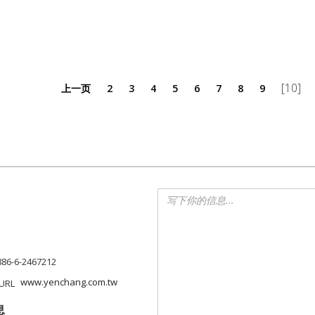
[10]
上一页
2
3
4
5
6
7
8
9
886-6-2467212
www.yenchang.com.tw
息