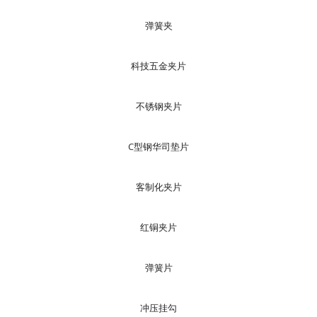
弹簧夹
科技五金夹片
不锈钢夹片
C型钢华司垫片
客制化夹片
红铜夹片
弹簧片
冲压挂勾