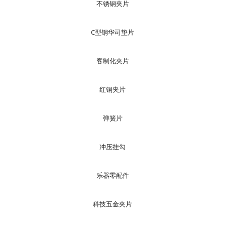
不锈钢夹片
C型钢华司垫片
客制化夹片
红铜夹片
弹簧片
冲压挂勾
乐器零配件
科技五金夹片