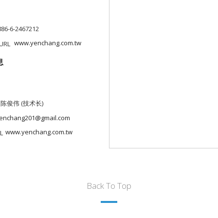
886-6-2467212
www.yenchang.com.tw
息
 陈俊伟 (技术长)
enchang201@gmail.com
www.yenchang.com.tw
Back To Top