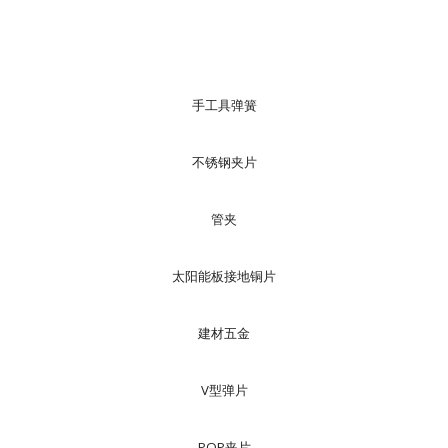
手工具弹簧
不锈钢夹片
管夹
太阳能板接地铜片
建材五金
V型弹片
POP夹片