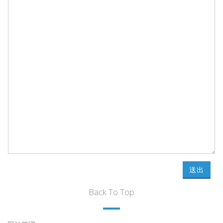
送出
Back To Top