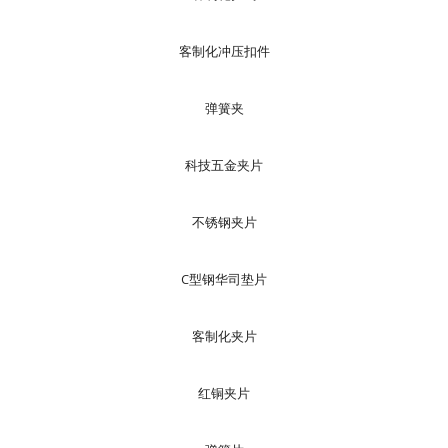
客制化冲压扣件
弹簧夹
科技五金夹片
不锈钢夹片
C型钢华司垫片
客制化夹片
红铜夹片