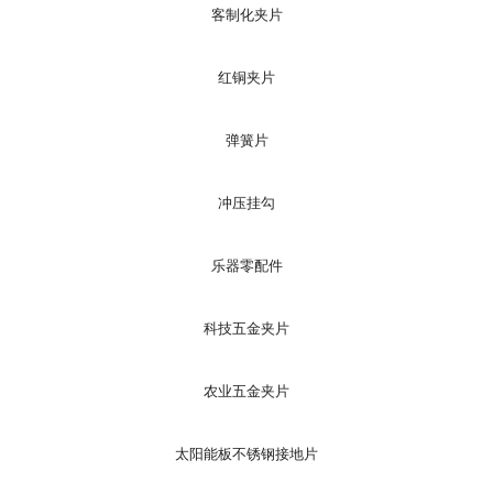
客制化夹片
红铜夹片
弹簧片
冲压挂勾
乐器零配件
科技五金夹片
农业五金夹片
太阳能板不锈钢接地片