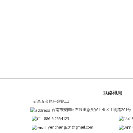
联络讯息
延昌五金钩环弹簧工厂
台南市安南区布袋里总头寮工业区工明路201号
886-6-2554123
yenchang201@gmail.com