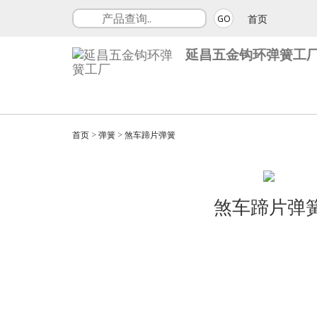
首页
GO
延昌五金钩环弹簧工
首页
>
弹簧
>
煞车蹄片弹簧
煞车蹄片弹