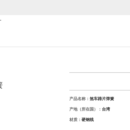
厂
簧
产品名称：
煞车蹄片弹簧
产地（所在国）：
台湾
材质：
硬钢线