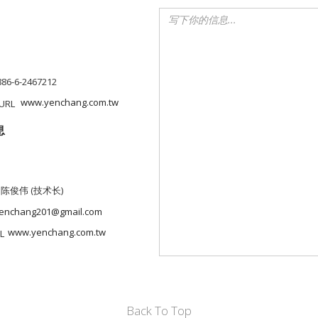
886-6-2467212
www.yenchang.com.tw
息
 陈俊伟 (技术长)
enchang201@gmail.com
www.yenchang.com.tw
Back To Top