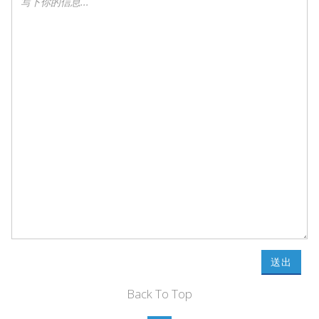
送出
Back To Top