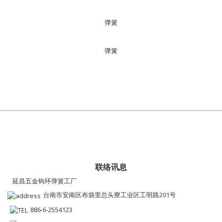
弹簧
弹簧
联络讯息
延昌五金钩环弹簧工厂
台南市安南区布袋里总头寮工业区工明路201号
886-6-2554123