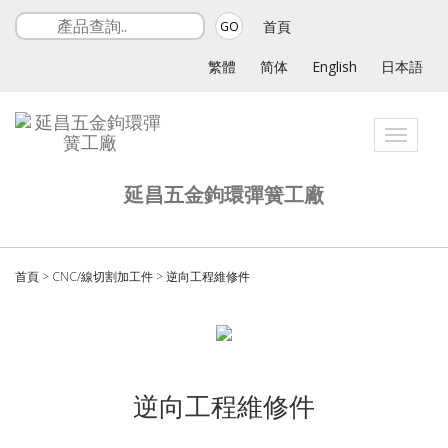
首頁
GO
繁體
简体
English
日本語
Toggle
navigati
延昌五金鉤環彈簧工廠
首頁
>
CNC/線切割加工件
>
逆向工程維修件
逆向工程維修件