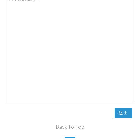
送出
Back To Top