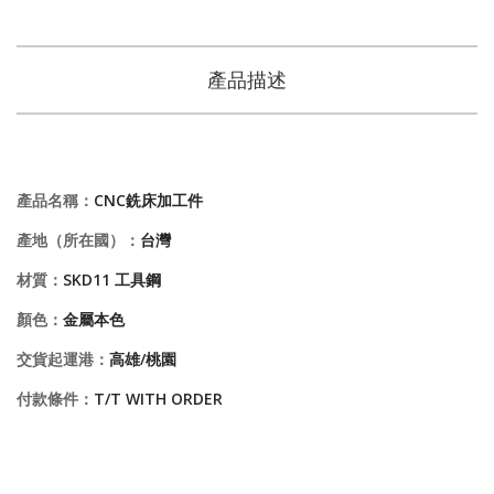
產品描述
產品名稱：
CNC銑床加工件
產地（所在國）：
台灣
材質：
SKD11 工具鋼
顏色：
金屬本色
交貨起運港：
高雄/桃園
付款條件：
T/T WITH ORDER