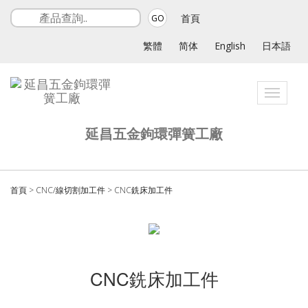
首頁
GO
繁體
简体
English
日本語
Toggle
navigati
延昌五金鉤環彈簧工廠
首頁
>
CNC/線切割加工件
>
CNC銑床加工件
CNC銑床加工件