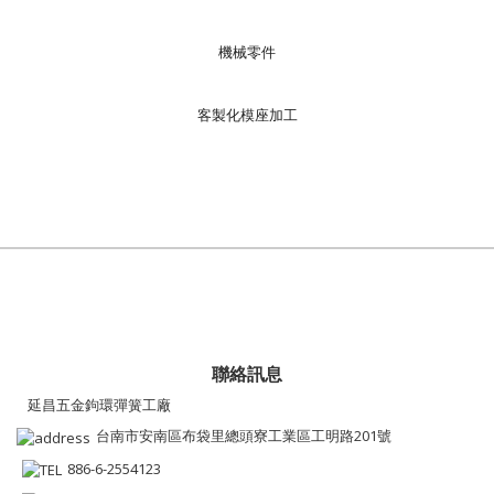
機械零件
客製化模座加工
聯絡訊息
延昌五金鉤環彈簧工廠
台南市安南區布袋里總頭寮工業區工明路201號
886-6-2554123