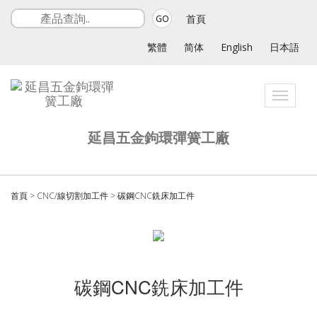
首頁
GO
繁體
简体
English
日本語
Toggle
navigati
延昌五金鉤環彈簧工廠
首頁
>
CNC/線切割加工件
>
碳鋼CNC銑床加工件
碳鋼CNC銑床加工件