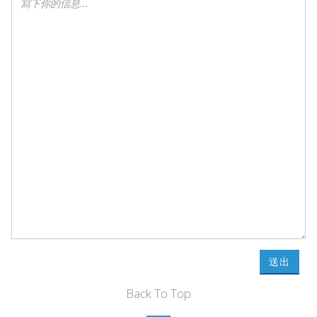
送出
Back To Top