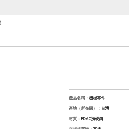
廠
產品名稱：
機械零件
產地（所在國）：
台灣
材質：
FDAC預硬鋼
交貨起運港：
高雄