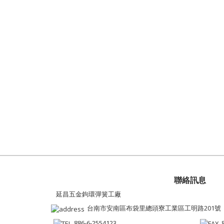
聯絡訊息
延昌五金鉤環彈簧工廠
台南市安南區布袋里總頭寮工業區工明路201號
886-6-2554123