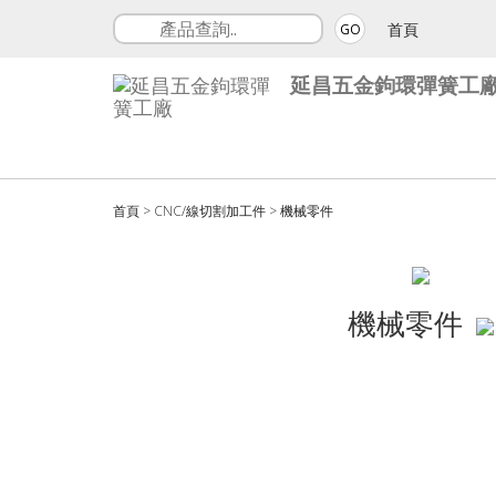
首頁
GO
延昌五金鉤環彈簧工
首頁
>
CNC/線切割加工件
>
機械零件
機械零件