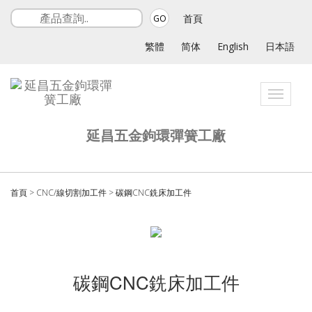
首頁
GO
繁體
简体
English
日本語
Toggle
navigati
延昌五金鉤環彈簧工廠
首頁
>
CNC/線切割加工件
>
碳鋼CNC銑床加工件
碳鋼CNC銑床加工件