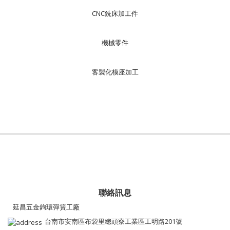
CNC銑床加工件
機械零件
客製化模座加工
聯絡訊息
延昌五金鉤環彈簧工廠
台南市安南區布袋里總頭寮工業區工明路201號