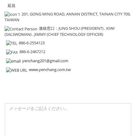
延昌
201, GONG MING ROAD, ANNAN DISTRICT, TAINAN CITY 709,
TAIWAN
連絡窓口
：JUNG SHOU (PRESIDENT) , KIWI
(SALSWOMAN) , JIMMY (CHIEF TECHNOLOGY OFFICER)
886-6-2554123
886-6-2467212
yenchang201@gmail.com
www.yenchang.com.tw