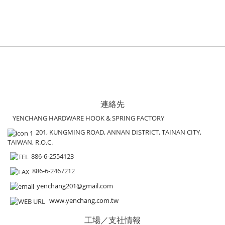
連絡先
YENCHANG HARDWARE HOOK & SPRING FACTORY
201, KUNGMING ROAD, ANNAN DISTRICT, TAINAN CITY,
TAIWAN, R.O.C.
886-6-2554123
886-6-2467212
yenchang201@gmail.com
www.yenchang.com.tw
工場／支社情報