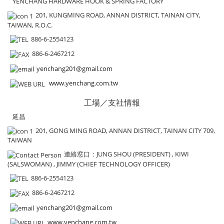
YENCHANG HARDWARE HOOK & SPRING FACTORY
201, KUNGMING ROAD, ANNAN DISTRICT, TAINAN CITY,
TAIWAN, R.O.C.
886-6-2554123
886-6-2467212
yenchang201@gmail.com
www.yenchang.com.tw
工場／支社情報
延昌
201, GONG MING ROAD, ANNAN DISTRICT, TAINAN CITY 709,
TAIWAN
連絡窓口
：JUNG SHOU (PRESIDENT) , KIWI
(SALSWOMAN) , JIMMY (CHIEF TECHNOLOGY OFFICER)
886-6-2554123
886-6-2467212
yenchang201@gmail.com
www.yenchang.com.tw