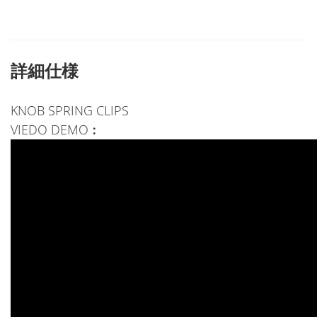
詳細仕様
KNOB SPRING CLIPS
VIEDO DEMO︰