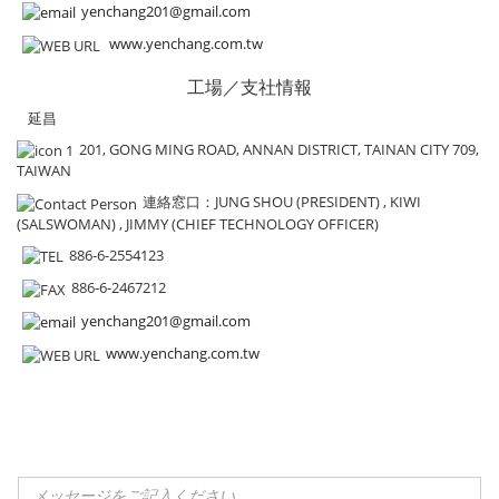
yenchang201@gmail.com
www.yenchang.com.tw
工場／支社情報
延昌
201, GONG MING ROAD, ANNAN DISTRICT, TAINAN CITY 709,
TAIWAN
連絡窓口
：JUNG SHOU (PRESIDENT) , KIWI
(SALSWOMAN) , JIMMY (CHIEF TECHNOLOGY OFFICER)
886-6-2554123
886-6-2467212
yenchang201@gmail.com
www.yenchang.com.tw