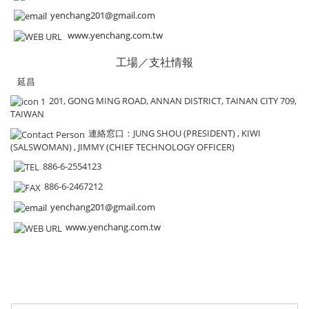
yenchang201@gmail.com
www.yenchang.com.tw
工場／支社情報
延昌
201, GONG MING ROAD, ANNAN DISTRICT, TAINAN CITY 709,
TAIWAN
連絡窓口
：JUNG SHOU (PRESIDENT) , KIWI
(SALSWOMAN) , JIMMY (CHIEF TECHNOLOGY OFFICER)
886-6-2554123
886-6-2467212
yenchang201@gmail.com
www.yenchang.com.tw