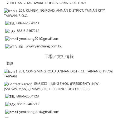
YENCHANG HARDWARE HOOK & SPRING FACTORY
201, KUNGMING ROAD, ANNAN DISTRICT, TAINAN CITY,
TAIWAN, R.O.C.
886-6-2554123
886-6-2467212
yenchang201@gmail.com
www.yenchang.com.tw
工場／支社情報
延昌
201, GONG MING ROAD, ANNAN DISTRICT, TAINAN CITY 709,
TAIWAN
連絡窓口
：JUNG SHOU (PRESIDENT) , KIWI
(SALSWOMAN) , JIMMY (CHIEF TECHNOLOGY OFFICER)
886-6-2554123
886-6-2467212
yenchang201@gmail.com