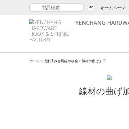
ホームページ
GO
YENCHANG HARDWA
ホーム
>
成形済み金属線や板金
>
線材の曲げ加工
線材の曲げ