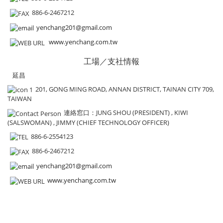
886-6-2467212
yenchang201@gmail.com
www.yenchang.com.tw
工場／支社情報
延昌
201, GONG MING ROAD, ANNAN DISTRICT, TAINAN CITY 709,
TAIWAN
連絡窓口
：JUNG SHOU (PRESIDENT) , KIWI
(SALSWOMAN) , JIMMY (CHIEF TECHNOLOGY OFFICER)
886-6-2554123
886-6-2467212
yenchang201@gmail.com
www.yenchang.com.tw