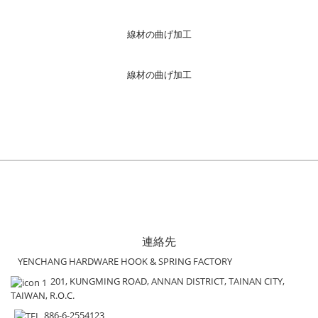
線材の曲げ加工
線材の曲げ加工
連絡先
YENCHANG HARDWARE HOOK & SPRING FACTORY
201, KUNGMING ROAD, ANNAN DISTRICT, TAINAN CITY,
TAIWAN, R.O.C.
886-6-2554123