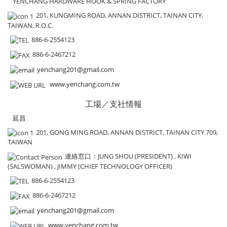
YENCHANG HARDWARE HOOK & SPRING FACTORY
201, KUNGMING ROAD, ANNAN DISTRICT, TAINAN CITY,
TAIWAN, R.O.C.
886-6-2554123
886-6-2467212
yenchang201@gmail.com
www.yenchang.com.tw
工場／支社情報
延昌
201, GONG MING ROAD, ANNAN DISTRICT, TAINAN CITY 709,
TAIWAN
連絡窓口
：JUNG SHOU (PRESIDENT) , KIWI
(SALSWOMAN) , JIMMY (CHIEF TECHNOLOGY OFFICER)
886-6-2554123
886-6-2467212
yenchang201@gmail.com
www.yenchang.com.tw