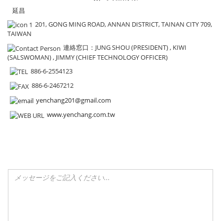
延昌
201, GONG MING ROAD, ANNAN DISTRICT, TAINAN CITY 709,
TAIWAN
連絡窓口
：JUNG SHOU (PRESIDENT) , KIWI
(SALSWOMAN) , JIMMY (CHIEF TECHNOLOGY OFFICER)
886-6-2554123
886-6-2467212
yenchang201@gmail.com
www.yenchang.com.tw