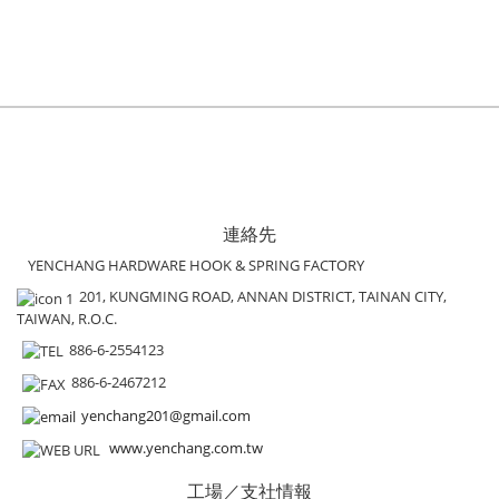
連絡先
YENCHANG HARDWARE HOOK & SPRING FACTORY
201, KUNGMING ROAD, ANNAN DISTRICT, TAINAN CITY,
TAIWAN, R.O.C.
886-6-2554123
886-6-2467212
yenchang201@gmail.com
www.yenchang.com.tw
工場／支社情報