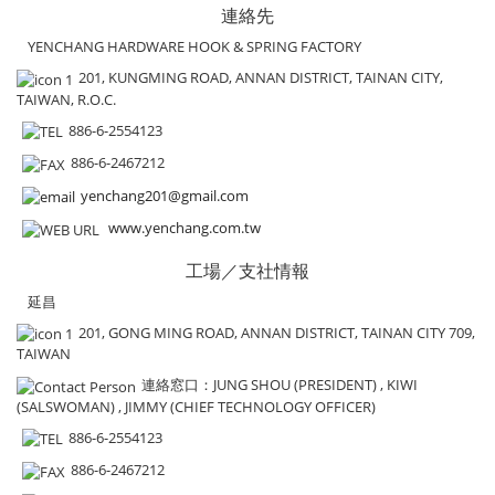
連絡先
YENCHANG HARDWARE HOOK & SPRING FACTORY
201, KUNGMING ROAD, ANNAN DISTRICT, TAINAN CITY,
TAIWAN, R.O.C.
886-6-2554123
886-6-2467212
yenchang201@gmail.com
www.yenchang.com.tw
工場／支社情報
延昌
201, GONG MING ROAD, ANNAN DISTRICT, TAINAN CITY 709,
TAIWAN
連絡窓口
：JUNG SHOU (PRESIDENT) , KIWI
(SALSWOMAN) , JIMMY (CHIEF TECHNOLOGY OFFICER)
886-6-2554123
886-6-2467212