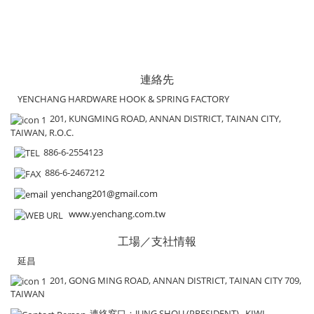
連絡先
YENCHANG HARDWARE HOOK & SPRING FACTORY
201, KUNGMING ROAD, ANNAN DISTRICT, TAINAN CITY,
TAIWAN, R.O.C.
886-6-2554123
886-6-2467212
yenchang201@gmail.com
www.yenchang.com.tw
工場／支社情報
延昌
201, GONG MING ROAD, ANNAN DISTRICT, TAINAN CITY 709,
TAIWAN
連絡窓口
：JUNG SHOU (PRESIDENT) , KIWI