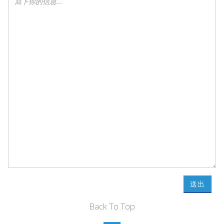
送出
Back To Top