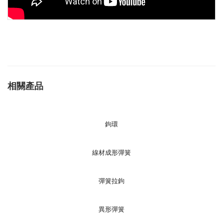
相關產品
鉤環
線材成形彈簧
彈簧拉鉤
異形彈簧