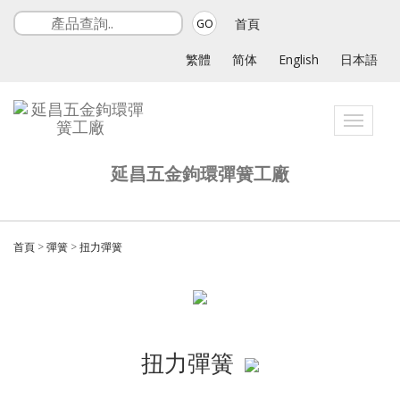
首頁
GO
繁體
简体
English
日本語
Toggle
navigati
延昌五金鉤環彈簧工廠
首頁
>
彈簧
>
扭力彈簧
扭力彈簧