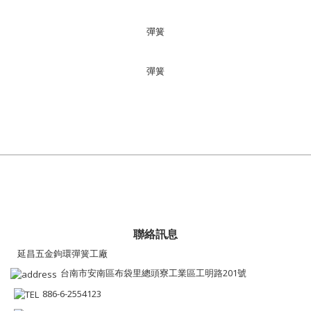
彈簧
彈簧
聯絡訊息
延昌五金鉤環彈簧工廠
台南市安南區布袋里總頭寮工業區工明路201號
886-6-2554123