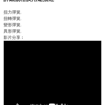
扭力彈簧,
扭轉彈簧,
變形彈簧,
異形彈簧,
影片分享︰