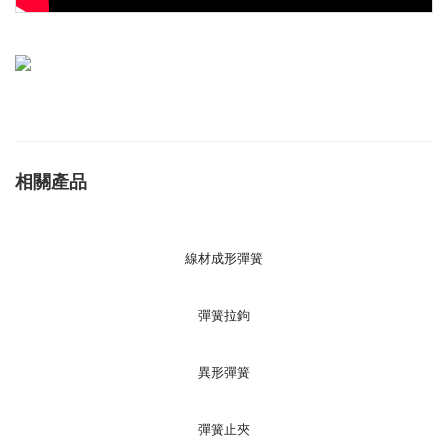
相關產品
線材成形彈簧
彈簧拉鉤
異形彈簧
彈簧止夾