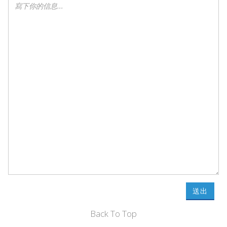
送出
Back To Top