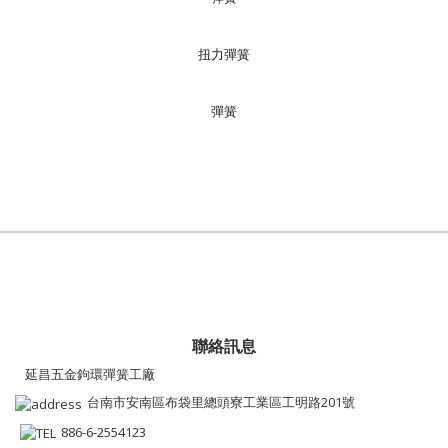
扭力彈簧
彈簧
聯絡訊息
延昌五金鉤環彈簧工廠
台南市安南區布袋里總頭寮工業區工明路201號
886-6-2554123