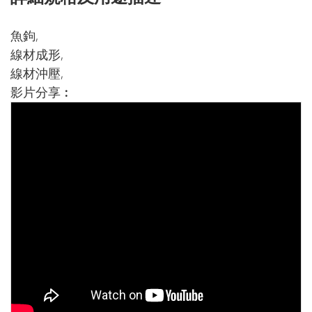
魚鉤,
線材成形,
線材沖壓,
影片分享︰