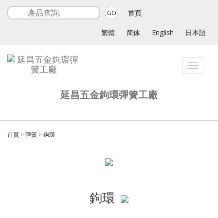
首頁
GO
繁體
简体
English
日本語
Toggle
navigati
延昌五金鉤環彈簧工廠
首頁
>
彈簧
>
鉤環
鉤環