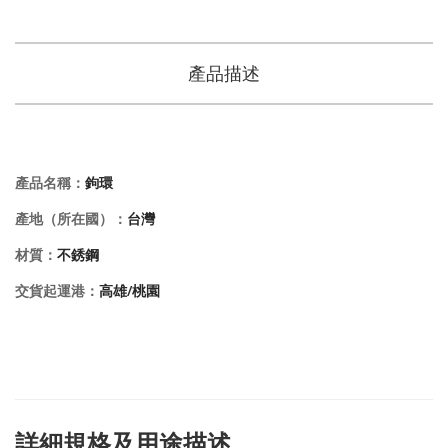
產品描述
產品名稱：
鉤環
產地（所在國）：
台灣
材質：
不銹鋼
交貨起運港：
高雄/桃園
詳細規格及用途描述