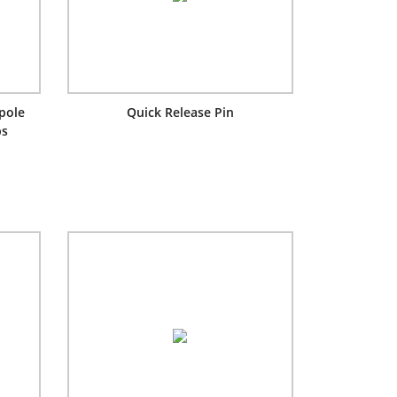
gpole
Quick Release Pin
ps