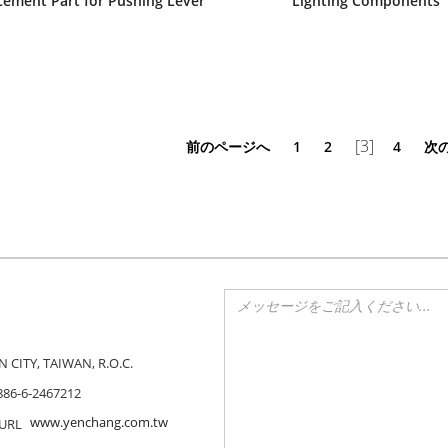
cement Part for Pushing Lever
Lighting Components
[3]
前のページへ
1
2
4
次
CITY, TAIWAN, R.O.C.
886-6-2467212
www.yenchang.com.tw