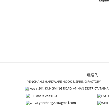
Repla
連絡先
YENCHANG HARDWARE HOOK & SPRING FACTORY
201, KUNGMING ROAD, ANNAN DISTRICT, TAINAN 
886-6-2554123
yenchang201@gmail.com