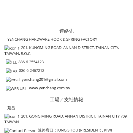
連絡先
YENCHANG HARDWARE HOOK & SPRING FACTORY
201, KUNGMING ROAD, ANNAN DISTRICT, TAINAN CITY,
TAIWAN, R.O.C.
886-6-2554123
886-6-2467212
yenchang201@gmail.com
www.yenchang.com.tw
工場／支社情報
延昌
201, GONG MING ROAD, ANNAN DISTRICT, TAINAN CITY 709,
TAIWAN
連絡窓口
：JUNG SHOU (PRESIDENT) , KIWI