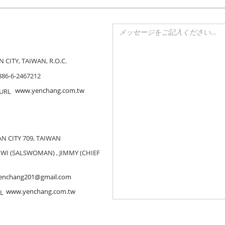
CITY, TAIWAN, R.O.C.
886-6-2467212
www.yenchang.com.tw
N CITY 709, TAIWAN
IWI (SALSWOMAN) , JIMMY (CHIEF
enchang201@gmail.com
www.yenchang.com.tw