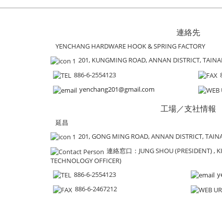
連絡先
YENCHANG HARDWARE HOOK & SPRING FACTORY
201, KUNGMING ROAD, ANNAN DISTRICT, TAINAN 
886-6-2554123
yenchang201@gmail.com
工場／支社情報
延昌
201, GONG MING ROAD, ANNAN DISTRICT, TAINA
連絡窓口
：JUNG SHOU (PRESIDENT) , K
TECHNOLOGY OFFICER)
886-6-2554123
y
886-6-2467212